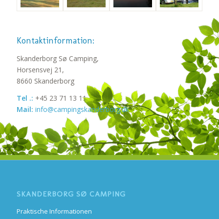
Kontaktinformation:
Skanderborg Sø Camping,
Horsensvej 21,
8660 Skanderborg
Tel .:
+45 23 71 13 11
Mail:
info@campingskanderborg.dk
SKANDERBORG SØ CAMPING
Praktische Informationen